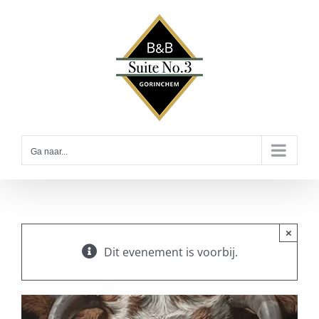
Ga
naar
inhoud
Ga naar...
×
Dit evenement is voorbij.