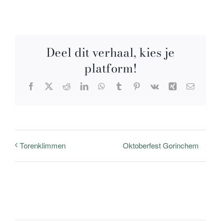
Deel dit verhaal, kies je
platform!
Facebook
X
Reddit
LinkedIn
WhatsApp
Tumblr
Pinterest
Vk
Xing
E-
mail
Oktoberfest Gorinchem
Torenklimmen