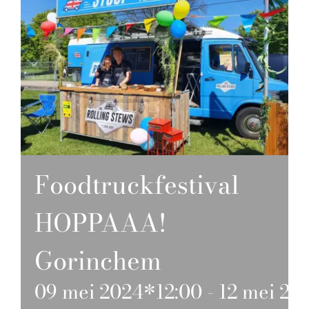
Foodtruckfestival
HOPPAAA!
Gorinchem
09 mei 2024*12:00
-
12 mei 20