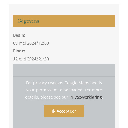
Gegevens
Begin:
09 mei 2024*12:00
Einde:
12 mei 2024*21:30
For privacy reasons Google Maps needs
your permission to be loaded. For more
details, please see our
Privacyverklaring
.
Ik Accepteer