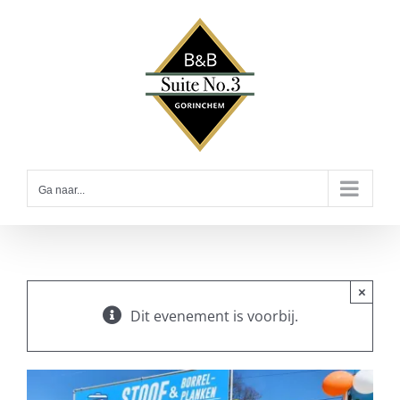
Ga
naar
inhoud
Ga naar...
×
Dit evenement is voorbij.