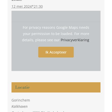
12 mei 2024*21:30
For privacy reasons Google Maps needs
your permission to be loaded. For more
details, please see our
Privacyverklaring
.
Ik Accepteer
Locatie
Gorinchem
Kalkhaven