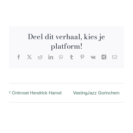
Deel dit verhaal, kies je
platform!
Facebook
X
Reddit
LinkedIn
WhatsApp
Tumblr
Pinterest
Vk
Xing
E-
mail
VestingJazz Gorinchem
Ontmoet Hendrick Hamel