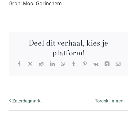
Bron: Mooi Gorinchem
Deel dit verhaal, kies je
platform!
Facebook
X
Reddit
LinkedIn
WhatsApp
Tumblr
Pinterest
Vk
Xing
E-
mail
Torenklimmen
Zaterdagmarkt