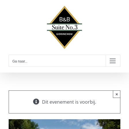
Ga
naar
inhoud
Ga naar...
×
Dit evenement is voorbij.