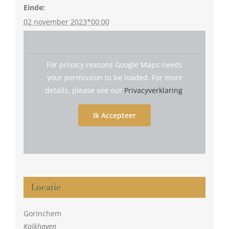
Einde:
02 november 2023*00:00
For privacy reasons Google Maps needs
your permission to be loaded. For more
details, please see our
Privacyverklaring
.
Ik Accepteer
Locatie
Gorinchem
Kalkhaven