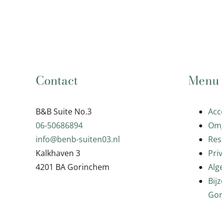
Contact
Menu
B&B Suite No.3
Ac
06-50686894
Om
info@benb-suiten03.nl
Res
Kalkhaven 3
Pri
4201 BA Gorinchem
Alg
Bij
Go