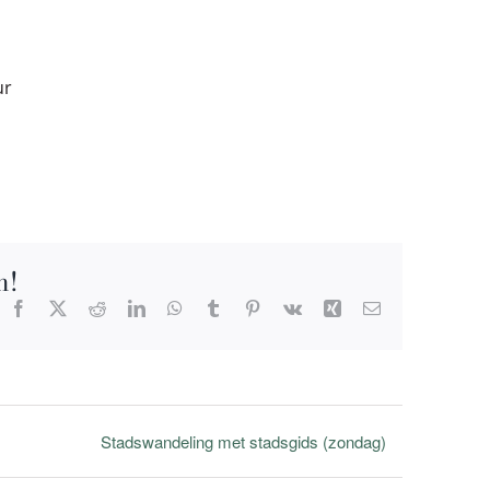
ur
m!
Facebook
X
Reddit
LinkedIn
WhatsApp
Tumblr
Pinterest
Vk
Xing
E-
mail
Stadswandeling met stadsgids (zondag)