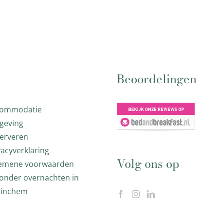
Beoordelingen
commodatie
geving
erveren
vacyverklaring
Volg ons op
emene voorwaarden
zonder overnachten in
rinchem