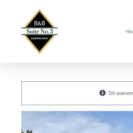
Ga
naar
inhoud
Ho
Dit evenem