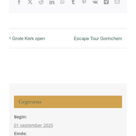
Facebook
X
Reddit
LinkedIn
WhatsApp
Tumblr
Pinterest
Vk
Xing
E-
mail
Escape Tour Gorinchem
Grote Kerk open
Gegevens
Begin:
01 september 2025
Einde: