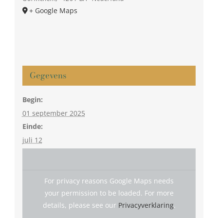
+ Google Maps
Gegevens
Begin:
01 september 2025
Einde:
juli 12
For privacy reasons Google Maps needs
your permission to be loaded. For more
details, please see our
Privacyverklaring
.