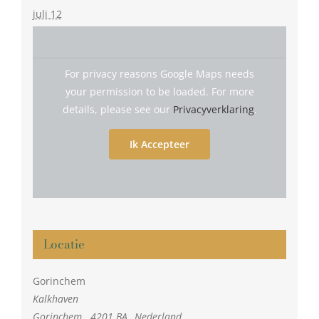
juli 12
For privacy reasons Google Maps needs
your permission to be loaded. For more
details, please see our
Privacyverklaring
.
Ik Accepteer
Locatie
Gorinchem
Kalkhaven
Gorinchem
,
4201 BA
Nederland