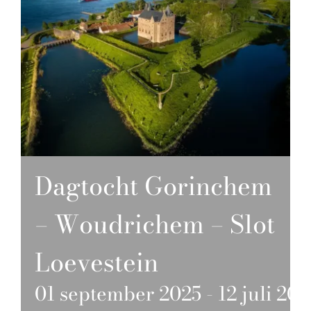
Dagtocht Gorinchem
– Woudrichem – Slot
Loevestein
01 september 2025
-
12 juli 20