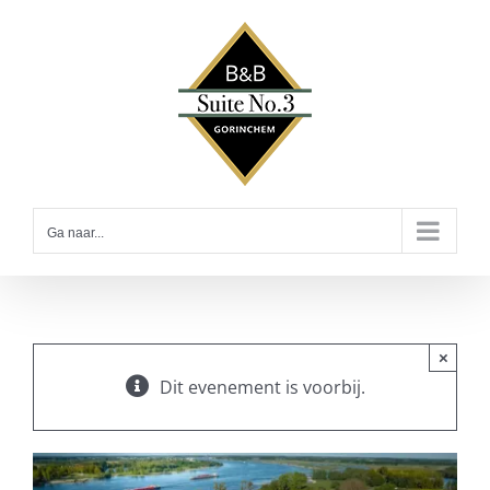
Ga
naar
inhoud
Ga naar...
×
Dit evenement is voorbij.