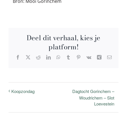
Bron: Mooi Gorinchem
Deel dit verhaal, kies je
platform!
Facebook
X
Reddit
LinkedIn
WhatsApp
Tumblr
Pinterest
Vk
Xing
E-
mail
Dagtocht Gorinchem –
Koopzondag
Woudrichem – Slot
Loevestein