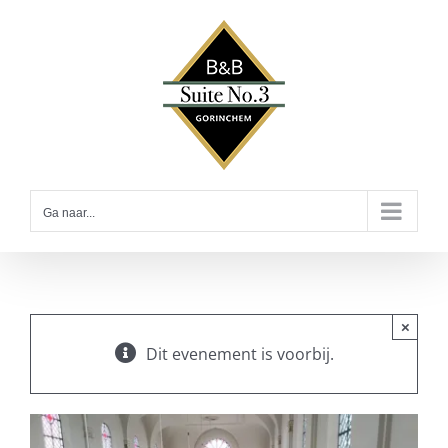
Ga
naar
inhoud
Ga naar...
×
Dit evenement is voorbij.