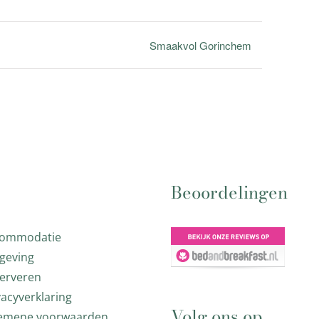
Smaakvol Gorinchem
Beoordelingen
commodatie
geving
erveren
vacyverklaring
Volg ons op
emene voorwaarden