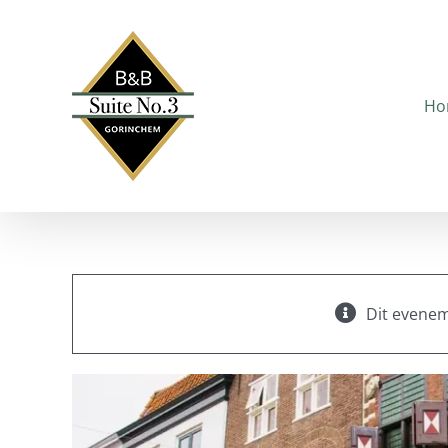
Ga
naar
inhoud
Ho
Dit evenem