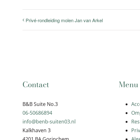
Privé-rondleiding molen Jan van Arkel
Contact
Menu
B&B Suite No.3
Ac
06-50686894
Om
info@benb-suiten03.nl
Res
Kalkhaven 3
Pri
4201 BA Gorinchem
Alg