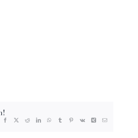
m!
Facebook
X
Reddit
LinkedIn
WhatsApp
Tumblr
Pinterest
Vk
Xing
E-
mail