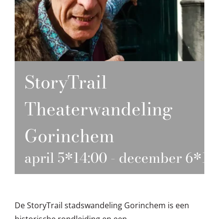
StoryTrail
Theaterwandeling
Gorinchem
april 5*14:00
-
december 6*15:
De StoryTrail stadswandeling Gorinchem is een
historische rondleiding en een