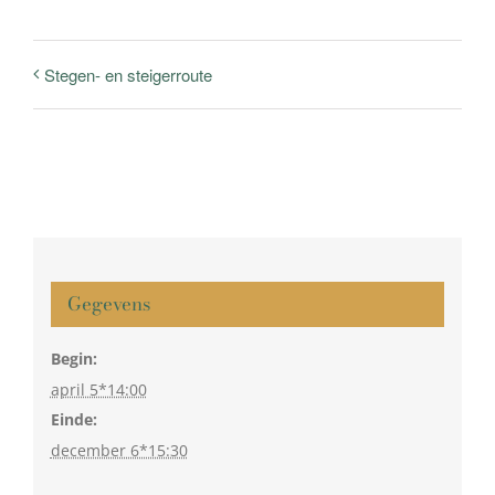
Stegen- en steigerroute
Gegevens
Begin:
april 5*14:00
Einde:
december 6*15:30