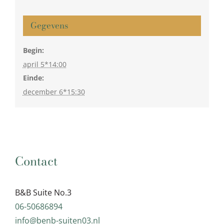
Gegevens
Begin:
april 5*14:00
Einde:
december 6*15:30
Contact
B&B Suite No.3
06-50686894
info@benb-suiten03.nl