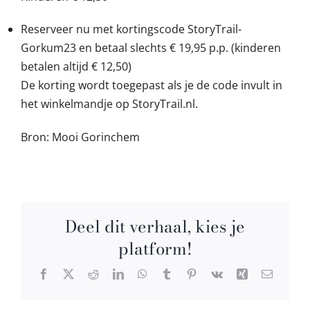
Reserveer nu met kortingscode StoryTrail-
Gorkum23 en betaal slechts € 19,95 p.p. (kinderen
betalen altijd € 12,50)
De korting wordt toegepast als je de code invult in
het winkelmandje op StoryTrail.nl.
Bron: Mooi Gorinchem
Deel dit verhaal, kies je
platform!
Facebook
X
Reddit
LinkedIn
WhatsApp
Tumblr
Pinterest
Vk
Xing
E-
mail