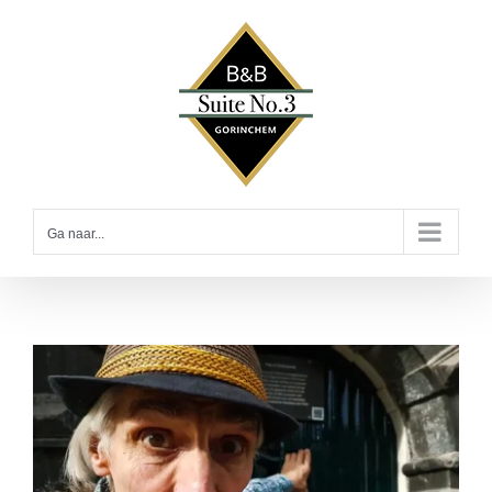
Ga
naar
inhoud
Ga naar...