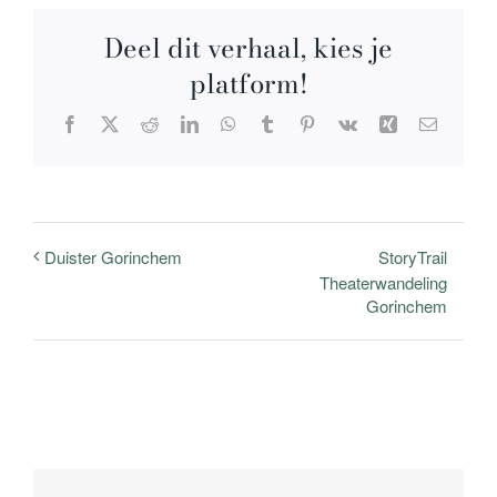
Deel dit verhaal, kies je
platform!
Facebook
X
Reddit
LinkedIn
WhatsApp
Tumblr
Pinterest
Vk
Xing
E-
mail
StoryTrail
Duister Gorinchem
Theaterwandeling
Gorinchem