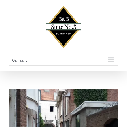
Ga
naar
inhoud
Ga naar...